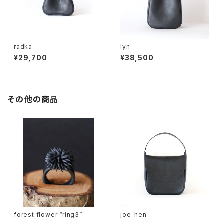
radka
lyn
¥29,700
¥38,500
その他の商品
forest flower “ring3”
joe-hen