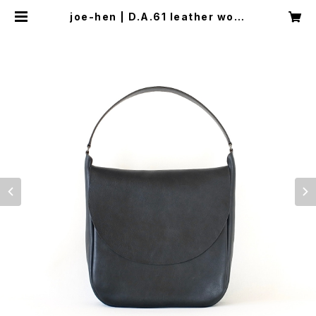
joe-hen | D.A.61 leather work
s