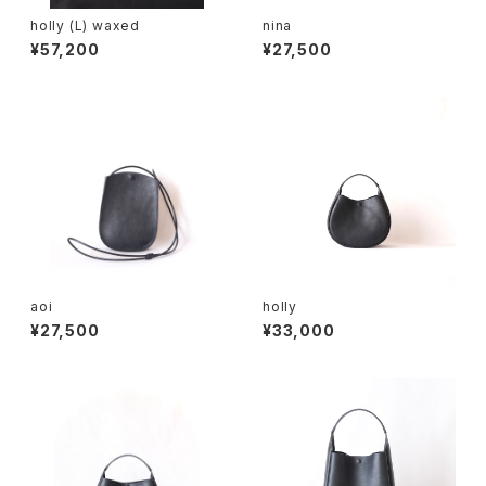
holly (L) waxed
nina
¥57,200
¥27,500
aoi
holly
¥27,500
¥33,000