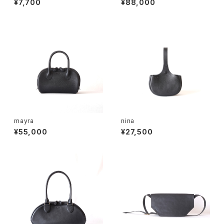
¥7,700
¥88,000
mayra
nina
¥55,000
¥27,500