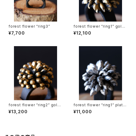
forest flower “ring3”
forest flower “ring1” gold l
eaf
¥7,700
¥12,100
forest flower “ring2” gold l
forest flower “ring1” platin
eaf
um leaf
¥13,200
¥11,000