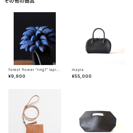
その他の商品
forest flower “ring1” lapis l
mayra
azuli
¥9,900
¥55,000