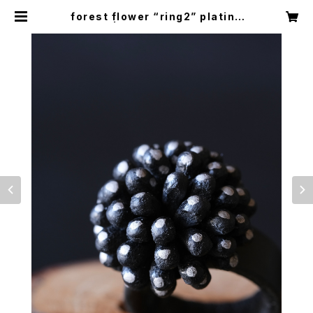
forest flower “ring2” platinu
m dots | D.A.61 leather works