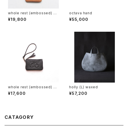
whole rest (embossed) +s
octava hand
houlder strap
¥19,800
¥55,000
whole rest (embossed) +h
holly (L) waxed
and strap
¥17,600
¥57,200
CATAGORY