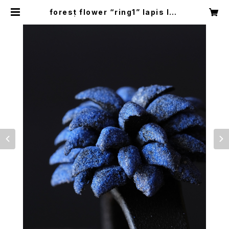
forest flower “ring1” lapis laz
uli | D.A.61 leather works