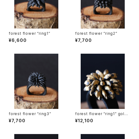
forest flower “ring1”
forest flower “ring2”
¥6,600
¥7,700
forest flower “ring3”
forest flower “ring1” gold l
eaf
¥7,700
¥12,100