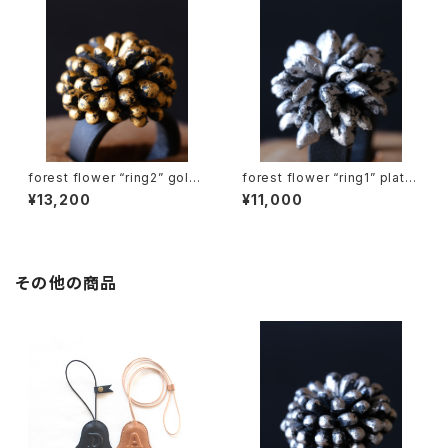
forest flower “ring2” gold l
forest flower “ring1” platin
eaf
um leaf
¥13,200
¥11,000
その他の商品