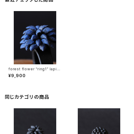
forest flower “ring1” lapis l
azuli
¥9,900
同じカテゴリの商品