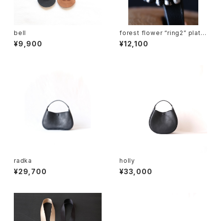
bell
forest flower “ring2” platin
um leaf
¥9,900
¥12,100
radka
holly
¥29,700
¥33,000