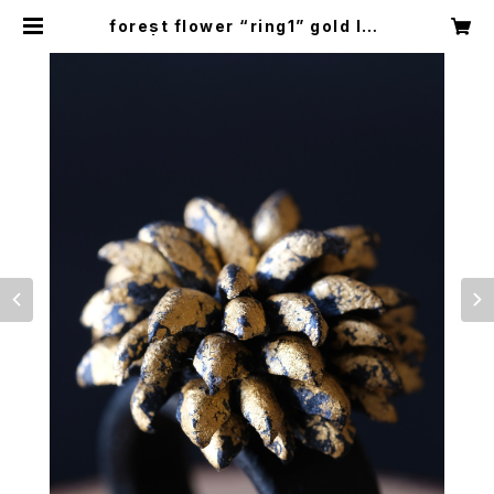
forest flower “ring1” gold lea
f | D.A.61 leather works