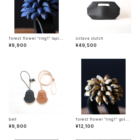
forest flower “ring1” lapis l
octava clutch
azuli
¥9,900
¥49,500
bell
forest flower “ring1” gold l
eaf
¥9,900
¥12,100