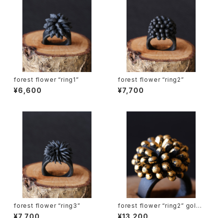
forest flower “ring1”
forest flower “ring2”
¥6,600
¥7,700
forest flower “ring3”
forest flower “ring2” gold l
eaf
¥7,700
¥13,200