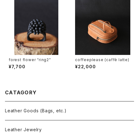
forest flower “ring2”
coffeeplease (caffè latte)
¥7,700
¥22,000
CATAGORY
Leather Goods (Bags, etc.)
Leather Jewelry