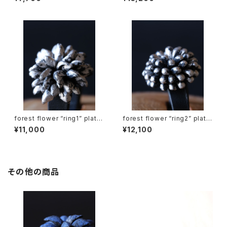
forest flower “ring1” platin
forest flower “ring2” platin
um leaf
um leaf
¥11,000
¥12,100
その他の商品