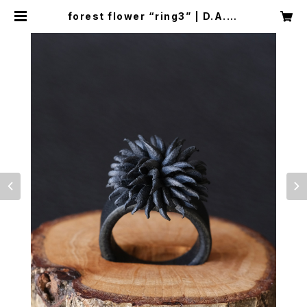
forest flower “ring3” | D.A.61
leather works