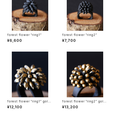
forest flower “ring1”
forest flower “ring2”
¥6,600
¥7,700
forest flower “ring1” gold l
forest flower “ring2” gold l
eaf
eaf
¥12,100
¥13,200