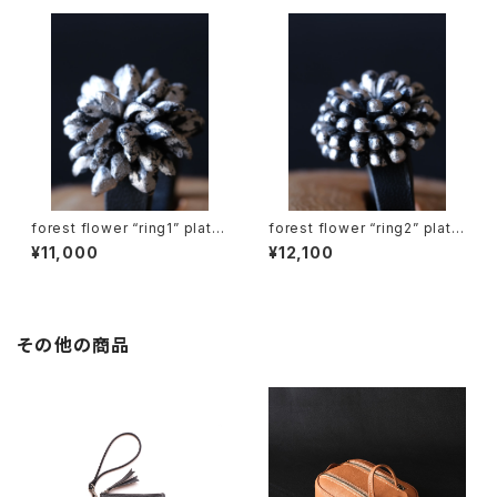
forest flower “ring1” platin
forest flower “ring2” platin
um leaf
um leaf
¥11,000
¥12,100
その他の商品